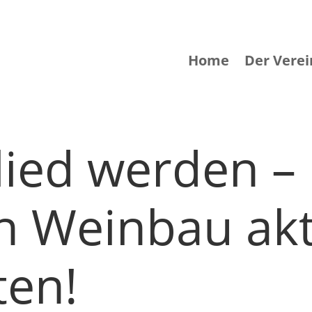
Home
Der Verei
glied werden 
n Weinbau akt
ten!